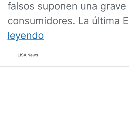
falsos suponen una grave 
consumidores. La última E
Europol
leyendo
alerta
del
aumento
LISA News
de
productos
falsificados
debido
a
la
pandemia