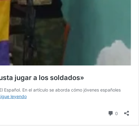
usta jugar a los soldados»
 El Español. En el artículo se aborda cómo jóvenes españoles
«En
Sigue leyendo
Ucrania
hay
comentari
0
una
madeja
de
subgrupos