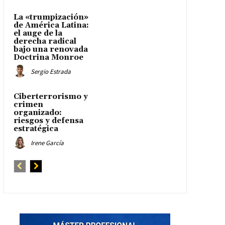
La «trumpización»
de América Latina:
el auge de la
derecha radical
bajo una renovada
Doctrina Monroe
Sergio Estrada
Ciberterrorismo y
crimen
organizado:
riesgos y defensa
estratégica
Irene García