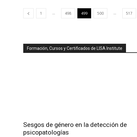
...
...
1
498
499
500
517
Formación, Cursos y Certificados de LISA Institute
Sesgos de género en la detección de
psicopatologías