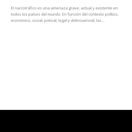
El narcotráfico es una amenaza grave, actual y existente en
todos los países del mundo. En función del contexto político,
económico, social, policial, legal y delincuencial, las...