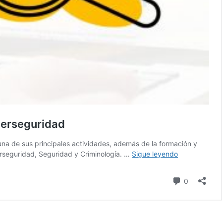
iberseguridad
 una de sus principales actividades, además de la formación y
LISA
Ciberseguridad, Seguridad y Criminología. …
Sigue leyendo
Work:
+
comentari
0
de
100
ofertas
de