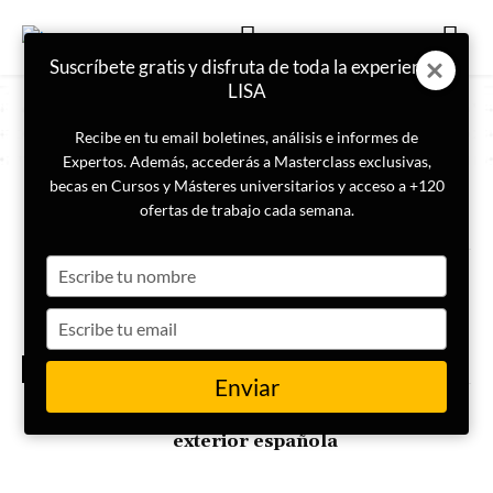
Suscríbete gratis y disfruta de toda la experiencia
LISA
Recibe en tu email boletines, análisis e informes de
Expertos. Además, accederás a Masterclass exclusivas,
becas en Cursos y Másteres universitarios y acceso a +120
ETIQUETA
España
ofertas de trabajo cada semana.
Type
¿Qué es la asistencia
humanitaria?
your
name
Type
your
TERREMOTO
email
VENEZUELA
Enviar
Los cambios de rumbo y las
contradicciones de la política
exterior española