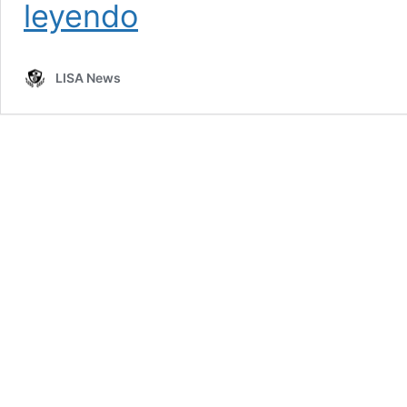
La
leyendo
geopolítica
del
pueblo
LISA News
kurdo