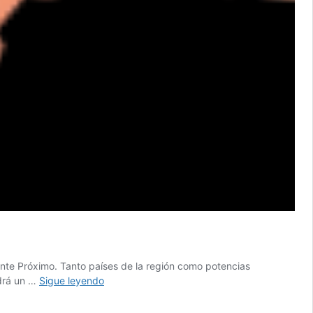
iente Próximo. Tanto países de la región como potencias
¿Qué
ndrá un …
Sigue leyendo
países
podrían