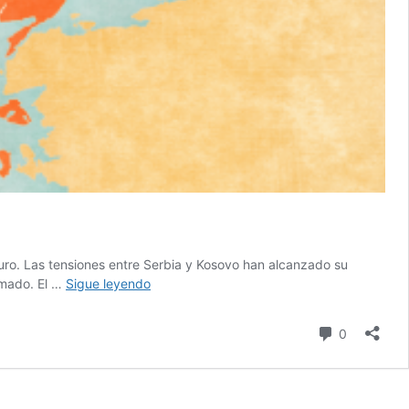
turo. Las tensiones entre Serbia y Kosovo han alcanzado su
Serbia
rmado. El …
Sigue leyendo
y
Kosovo:
comentari
0
la
encrucijada
en
los