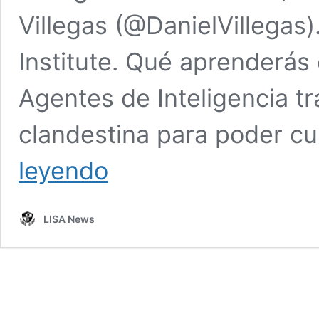
Villegas (@DanielVillegas)
Institute. Qué aprenderás
Agentes de Inteligencia t
clandestina para poder cu
Masterclass
leyendo
|
Entrevista
a
LISA News
un
Agente
de
Inteligencia