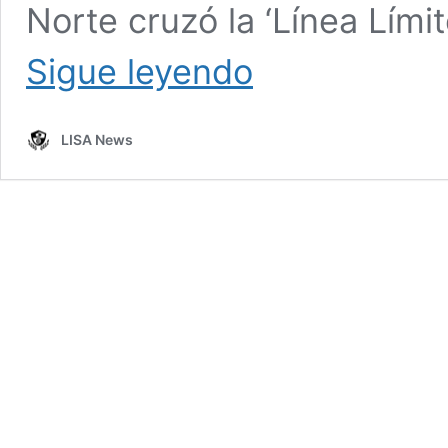
Norte cruzó la ‘Línea Lími
Corea
Sigue leyendo
del
Sur
realiza
LISA News
disparos
de
advertencia
ante
la
incursión
de
un
barco
norcoreano