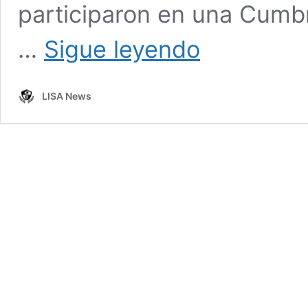
participaron en una Cumb
La
…
Sigue leyendo
importancia
del
Indo-
LISA News
pacífico
para
la
OTAN
(y
para
China)