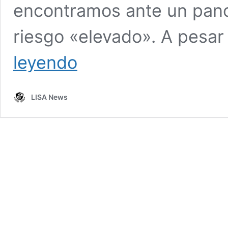
encontramos ante un pan
riesgo «elevado». A pesar
SIPRI
leyendo
alerta
del
riesgo
LISA News
«más
alto»
de
rearme
nuclear
desde
la
guerra
fría