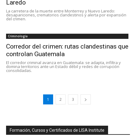
Laredo
La carretera de la muerte entre Monterrey y Nuevo Laredo:
desapariciones, crematorios clandestinos y alerta por expansión
del crimen.
Criminología
Corredor del crimen: rutas clandestinas que
controlan Guatemala
El corredor criminal avanza en Guatemala: se adapta, infiltra y
domina territorios ante un Estado débil y redes de corrupción
consolidadas.
1
2
3
Formación, Cursos y Certificados de LISA Institute