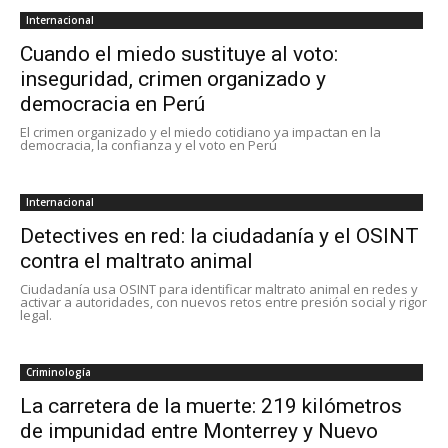
Internacional
Cuando el miedo sustituye al voto:
inseguridad, crimen organizado y
democracia en Perú
El crimen organizado y el miedo cotidiano ya impactan en la
democracia, la confianza y el voto en Perú
Internacional
Detectives en red: la ciudadanía y el OSINT
contra el maltrato animal
Ciudadanía usa OSINT para identificar maltrato animal en redes y
activar a autoridades, con nuevos retos entre presión social y rigor
legal.
Criminología
La carretera de la muerte: 219 kilómetros
de impunidad entre Monterrey y Nuevo