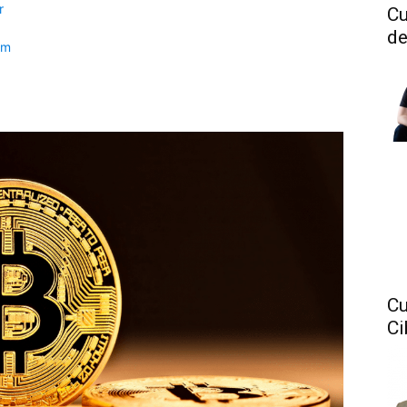
r
Cu
de
am
Cu
Ci