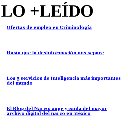
LO +LEÍDO
´
Ofertas de empleo en Criminología
Hasta que la desinformación nos separe
Los 5 servicios de Inteligencia más importantes
del mundo
El Blog del Narco: auge y caída del mayor
archivo digital del narco en México