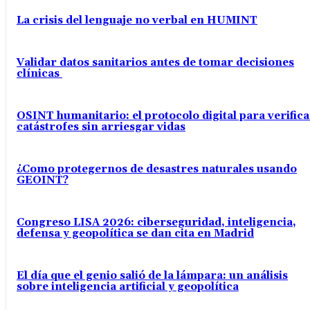
La crisis del lenguaje no verbal en HUMINT
Validar datos sanitarios antes de tomar decisiones
clínicas
OSINT humanitario: el protocolo digital para verifica
catástrofes sin arriesgar vidas
¿Como protegernos de desastres naturales usando
GEOINT?
Congreso LISA 2026: ciberseguridad, inteligencia,
defensa y geopolítica se dan cita en Madrid
El día que el genio salió de la lámpara: un análisis
sobre inteligencia artificial y geopolítica