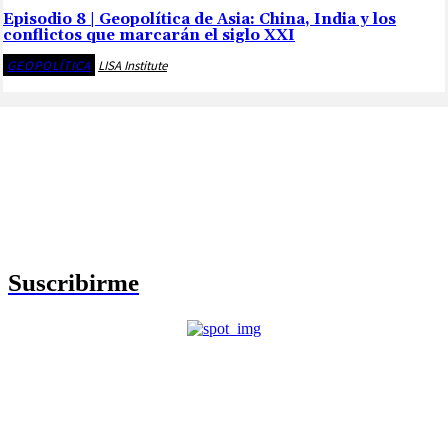
Episodio 8 | Geopolítica de Asia: China, India y los
conflictos que marcarán el siglo XXI
GEOPOLÍTICA
LISA Institute
📩Suscríbete gratis
Ventajas exclusivas para suscriptores:
Boletines semanales y prospectivos.
Becas en Cursos y Másteres universitarios.
Acceso exclusivo a Masterclass y Eventos.
Acceso a +120 ofertas de trabajo semanales.
Acceso a LISA Comunidad y LISA Challenge.
Suscribirme
Crisis migratoria Ceuta