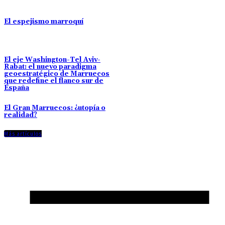
El espejismo marroquí
El eje Washington-Tel Aviv-
Rabat: el nuevo paradigma
geoestratégico de Marruecos
que redefine el flanco sur de
España
El Gran Marruecos: ¿utopía o
realidad?
Más artículos