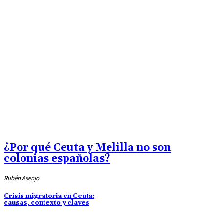
Análisis del evento, sus causas y el
contexto geopolítico entre España y
Marruecos
¿Por qué Ceuta y Melilla no son
colonias españolas?
Rubén Asenjo
Crisis migratoria en Ceuta:
causas, contexto y claves