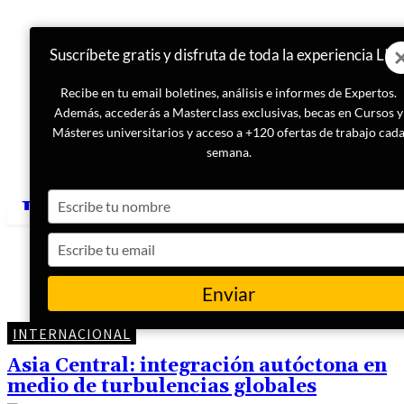
Suscríbete gratis y disfruta de toda la experiencia LIS
Recibe en tu email boletines, análisis e informes de Expertos.
Además, accederás a Masterclass exclusivas, becas en Cursos y
Másteres universitarios y acceso a +120 ofertas de trabajo cad
semana.
Type
your
name
Type
your
email
Enviar
INTERNACIONAL
Asia Central: integración autóctona en
medio de turbulencias globales