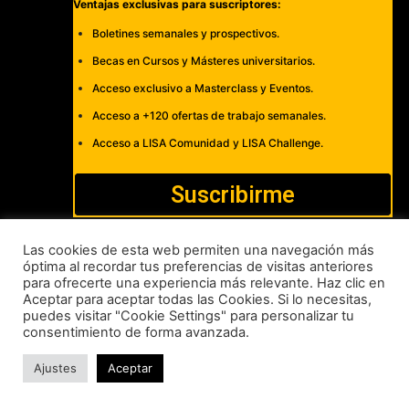
Ventajas exclusivas para suscriptores:
Boletines semanales y prospectivos.
Becas en Cursos y Másteres universitarios.
Acceso exclusivo a Masterclass y Eventos.
Acceso a +120 ofertas de trabajo semanales.
Acceso a LISA Comunidad y LISA Challenge.
Suscribirme
Las cookies de esta web permiten una navegación más
óptima al recordar tus preferencias de visitas anteriores
para ofrecerte una experiencia más relevante. Haz clic en
Cómo publicar
Anúnciate
Política de Privacidad y Cookies
Aceptar para aceptar todas las Cookies. Si lo necesitas,
puedes visitar "Cookie Settings" para personalizar tu
Aviso legal
Contacto
consentimiento de forma avanzada.
LISA News©. Creative Commons BY-NC-ND.
Ajustes
Aceptar