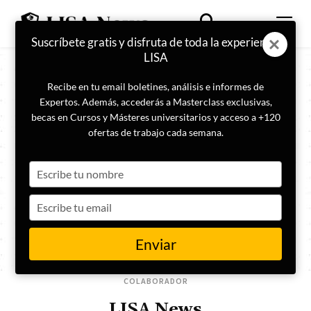
Suscríbete gratis y disfruta de toda la experiencia
LISA
Recibe en tu email boletines, análisis e informes de
Expertos. Además, accederás a Masterclass exclusivas,
becas en Cursos y Másteres universitarios y acceso a +120
ofertas de trabajo cada semana.
Type
your
name
Type
your
email
Enviar
COLABORADOR
LISA News