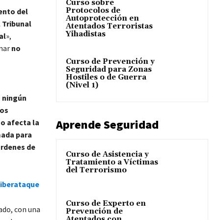
Curso sobre
Protocolos de
ento del
Autoprotección en
l Tribunal
Atentados Terroristas
Yihadistas
al
»,
inar
no
Curso de Prevención y
Seguridad para Zonas
Hostiles o de Guerra
(Nivel 1)
e
ningún
los
Aprende Seguridad
o afecta la
mada para
órdenes de
Curso de Asistencia y
Tratamiento a Víctimas
del Terrorismo
ciberataque
Curso de Experto en
ado, con una
Prevención de
Atentados con