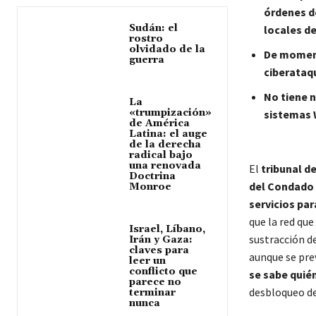
órdenes de
Sudán: el
locales d
rostro
olvidado de la
De moment
guerra
ciberataq
No tiene n
La
«trumpización»
sistemas 
de América
Latina: el auge
de la derecha
radical bajo
una renovada
El
tribunal d
Doctrina
del Condado 
Monroe
servicios pa
que la red que
Israel, Líbano,
sustracción d
Irán y Gaza:
claves para
aunque se pre
leer un
conflicto que
se sabe quié
parece no
desbloqueo de
terminar
nunca