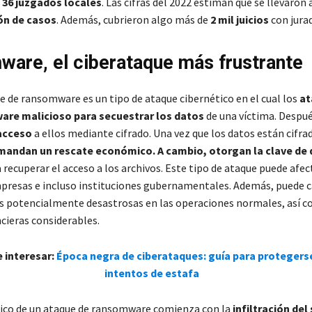
36 juzgados locales
. Las cifras del 2022 estiman que se llevaron
ón de casos
. Además, cubrieron algo más de
2 mil juicios
con jura
are, el ciberataque más frustrante
e de ransomware es un tipo de ataque cibernético en el cual los
at
ware malicioso para secuestrar los datos
de una víctima. Despué
acceso
a ellos mediante cifrado. Una vez que los datos están cifrad
andan un rescate económico. A cambio, otorgan la clave de 
 recuperar el acceso a los archivos. Este tipo de ataque puede afec
mpresas e incluso instituciones gubernamentales. Además, puede 
s potencialmente desastrosas en las operaciones normales, así 
cieras considerables.
 interesar:
Época negra de ciberataques: guía para protegers
intentos de estafa
pico de un ataque de ransomware comienza con la
infiltración del