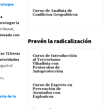
erataque
Curso de Analista de
Conflictos Geopolíticos
la
proteger la
tribunal,
cionado con
Prevén la radicalización
mas 72 horas
Curso de Introducción
autoridades
al Terrorismo
Yihadista con
eguró el
Protocolos de
Autoprotección
o»,
Curso de Experto en
Prevención de
Atentados con
ria de la
Explosivos