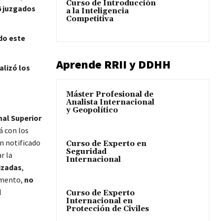
Curso de Introducción
6 juzgados
a la Inteligencia
Competitiva
do este
Aprende RRII y DDHH
alizó los
Máster Profesional de
Analista Internacional
y Geopolítico
nal Superior
á con los
an notificado
Curso de Experto en
Seguridad
r la
Internacional
izadas
,
omento,
no
l
Curso de Experto
Internacional en
Protección de Civiles