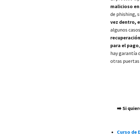
malicioso en 
de phishing, 
vez dentro, 
algunos caso
recuperación 
para el pago
hay garantía 
otras puertas
➡️ Si qui
Curso de 