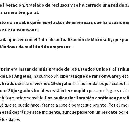
 liberación, traslado de reclusos y se ha cerrado una red de 3
e manera temporal.
o no se sabe quién es el actor de amenazas que ha ocasiona
ue de ransomware.
ada que ver con el fallo de actualización de Microsoft, que par
Windows de multitud de empresas.
e primera instancia más grande de los Estados Unidos
, el
Tribu
de Los Ángeles
, ha sufrido un
ciberataque de ransomware
y est
ralizados
desde el
viernes 19 de julio
. Las autoridades judiciales h
 une
36 juzgados locales está interrumpida
para proteger y evita
e información sensible.
Las audiencias también continúan paral
vé que se pueda hacer frente a este ciberataque pronto. Por el m
n está detrás
de este incidente, aunque
pidieron un rescate
por e
 los datos.