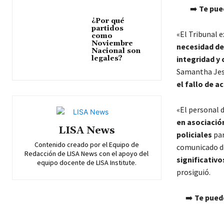
➡️
Te pue
¿Por qué
partidos
«El Tribunal 
como
Noviembre
necesidad de 
Nacional son
legales?
integridad y 
Samantha Jess
el fallo de a
«El personal 
en asociació
LISA News
policiales
par
Contenido creado por el Equipo de
comunicado de
Redacción de LISA News con el apoyo del
significativo
equipo docente de LISA Institute.
prosiguió.
➡️
Te pued