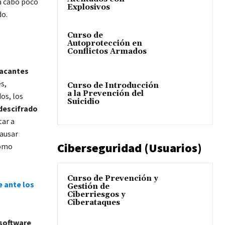
 a cabo poco
Explosivos
do.
Curso de
Autoprotección en
Conflictos Armados
acantes
s,
Curso de Introducción
a la Prevención del
os, los
Suicidio
descifrado
tar a
causar
Ciberseguridad (Usuarios)
como
Curso de Prevención y
e ante los
Gestión de
Ciberriesgos y
Ciberataques
 software