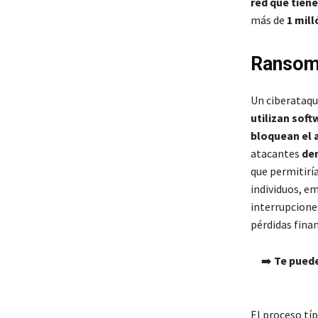
red que tiene
más de
1 mill
Ransomw
Un ciberataqu
utilizan soft
bloquean el 
atacantes
dem
que permitiría
individuos, e
interrupcione
pérdidas finan
➡️
Te puede
El proceso tí