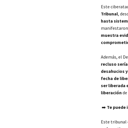
Este ciberata
Tribunal
, des
hasta sistem
manifestaron 
muestra evide
comprometi
Además, el De
recluso sería
desahucios y
fecha de lib
ser liberada 
liberación
de
➡️
Te puede 
Este tribunal