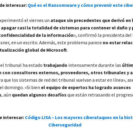
de interesar:
Qué es el Ransomware y cómo prevenir este cib
experimentó el viernes un
ataque sin precedentes que derivó en 
apagar casi la totalidad de sistemas para contener el daño y 
confidencialidad de la información
», confirmó la presidenta del 
ner, en un escrito. Además, este problema parece
no estar rela
ctualización global de Microsoft
.
del tribunal ha estado
trabajando
intensamente durante las
últi
n con consultores externos, proveedores, otros tribunales y 
a que los sistemas de red del tribunal vuelvan a estar en línea», as
l domingo. «Si bien
el equipo de expertos ha logrado avances
s
, aún
quedan algunos desafíos
que están retrasando el progres
e interesar:
Código LISA – Los mayores ciberataques en la histo
Ciberseguridad