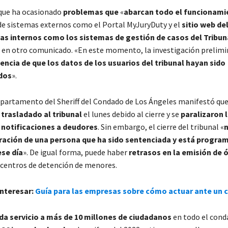
que ha ocasionado
problemas que
«
abarcan todo el funcionami
de sistemas externos como el Portal MyJuryDuty y el
sitio web de
as internos como los sistemas de gestión de casos del Tribun
en otro comunicado. «En este momento, la investigación prelim
ncia de que los datos de los usuarios del tribunal hayan sido
dos
».
partamento del Sheriff del Condado de Los Ángeles manifestó qu
 trasladado al tribunal
el lunes debido al cierre y se
paralizaron 
 notificaciones a deudores
. Sin embargo, el cierre del tribunal «
n
eración de una persona que ha sido sentenciada y está progra
ese día
». De igual forma, puede haber
retrasos en la emisión de 
 centros de detención de menores.
interesar:
Guía para las empresas sobre cómo actuar ante un 
da servicio a más de 10 millones de ciudadanos
en todo el cond