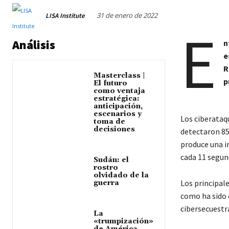
31 de enero de 2022
LISA Institute
E
Análisis
n
e
R
Masterclass |
p
El futuro
como ventaja
estratégica:
anticipación,
escenarios y
Los ciberataq
toma de
decisiones
detectaron 85
produce una i
cada 11 segun
Sudán: el
rostro
olvidado de la
Los principal
guerra
como ha sido 
cibersecuestr
La
«trumpización»