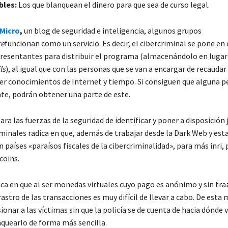
bles:
Los que blanquean el dinero para que sea de curso legal.
Micro
,
un blog de seguridad e inteligencia, algunos grupos
re
funcionan como un servicio. Es decir, el cibercriminal se pone en
presentantes para distribuir el programa (almacenándolo en lugare
ls
), al igual que con las personas que se van a encargar de recaudar 
er conocimientos de Internet y tiempo. Si consiguen que alguna 
ate, podrán obtener una parte de este.
para las fuerzas de la seguridad de identificar y poner a disposición j
minales radica en que, además de trabajar desde la Dark Web y est
 países «paraísos fiscales de la cibercriminalidad», para más inri, 
coins.
ca en que al ser monedas virtuales cuyo pago es anónimo y sin traz
astro de las transacciones es muy difícil de llevar a cabo. De esta
onar a las víctimas sin que la policía se de cuenta de hacia dónde v
quearlo de forma más sencilla.