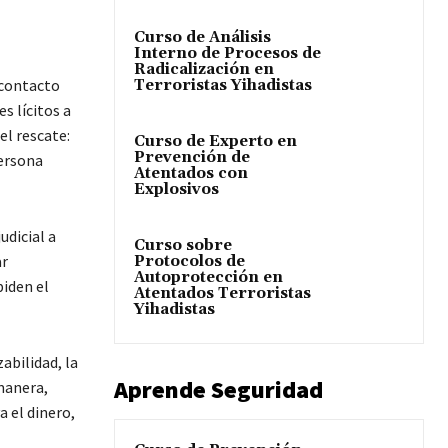
Curso de Análisis
Interno de Procesos de
Radicalización en
 contacto
Terroristas Yihadistas
s lícitos a
el rescate:
Curso de Experto en
Prevención de
persona
Atentados con
Explosivos
udicial a
Curso sobre
ar
Protocolos de
Autoprotección en
piden el
Atentados Terroristas
Yihadistas
abilidad, la
Aprende Seguridad
 manera,
a el dinero,