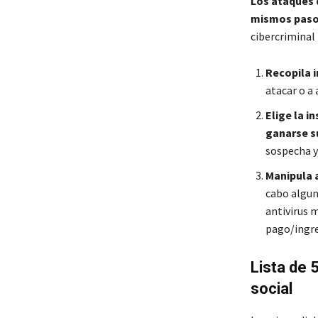
Los ataques d
mismos pas
cibercriminal 
Recopila i
atacar o a
Elige la i
ganarse s
sospecha y
Manipula 
cabo algun
antivirus 
pago/ingre
Lista de 
social