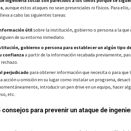
e ingeniería social son parecidos a los timos porque se sigue
os
, aunque estos ataques no sean presenciales ni físicos. Para ello, 
lleva a cabo las siguientes tareas:
nformación útil
sobre la institución, gobierno o persona a la que 
 alguien de su entorno inmediato.
nstitución, gobierno o persona para establecer un algún tipo de
u confianza
a partir de la información recabada previamente, para
 rechazo.
al perjudicado
para obtener información que necesita o para que l
a acción u omisión en su lugar como instalar un programa, desacti
momentáneamente, introducir un pen drive en un equipo, hacer al
so, etc.
5 consejos para prevenir un ataque de ingenie