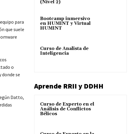
(Nivel 2)
Bootcamp inmersivo
 equipo para
en HUMINT y Virtual
HUMINT
ión que suele
somware
Curso de Analista de
Inteligencia
icos
ctado o
 y donde se
Aprende RRII y DDHH
Según Datto,
Curso de Experto en el
rdidas
Análisis de Conflictos
Bélicos