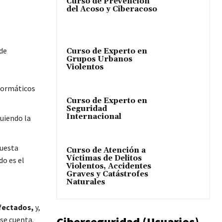
Curso de Prevención
del Acoso y Ciberacoso
 de
Curso de Experto en
Grupos Urbanos
Violentos
nformáticos
Curso de Experto en
Seguridad
Internacional
uiendo la
puesta
Curso de Atención a
Víctimas de Delitos
do es el
Violentos, Accidentes
Graves y Catástrofes
Naturales
nfectados,
y,
Ciberseguridad (Usuarios)
se cuenta.