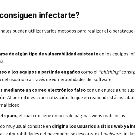
onsiguen infectarte?
nales pueden utilizar varios métodos para realizar el ciberataque
rse de algún tipo de vulnerabilidad existente
en los equipos i
ma.
so a los equipos a partir de engaños
como el
“phishing”
consig
del usuario o a través de vulnerabilidades del software.
s mediante un correo electrónico falso
con un enlace a una su
ón. Al permitir esta actualización, lo que en realidad está instalan
malicioso.
el spam,
el cual contiene enlaces de páginas webs maliciosas.
do muy usual consiste en
dirigir a los usuarios a sitios web ya i
 las vulnerabilidades del navegador, se descargan el
malware
sin dar