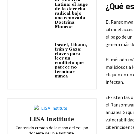
de América
Latina: el auge
¿Qué e
de la derecha
radical bajo
una renovada
El Ransomware
Doctrina
Monroe
cifrar el acce
el pago de un
genera más de
Israel, Líbano,
Irán y Gaza:
claves para
leer un
El método más
conflicto que
maliciosos a 
parece no
terminar
cliquen en un 
nunca
infectan.
«Existen las 
el Ransomware
anuales. Si qu
LISA Institute
vulnerabilidad
ciberincident
Contenido creado de la mano del equipo
docente de LISA Institute.