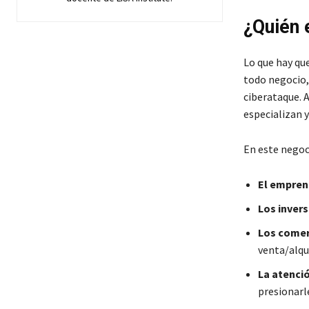
¿Quién 
Lo que hay qu
todo negocio,
ciberataque. 
especializan y
En este negoci
El empren
Los inver
Los comer
venta/alqui
La atenció
presionarle