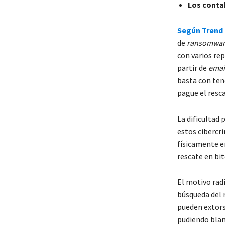
Los conta
Según Trend 
de
ransomwa
con varios re
partir de
emai
basta con ten
pague el resc
La dificultad 
estos cibercri
físicamente en
rescate en bit
El motivo radi
búsqueda del r
pueden extorsi
pudiendo blan