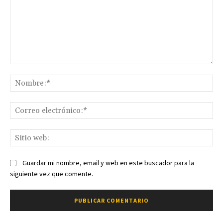
Comentario:
No
Co
ele
Sit
we
Guardar mi nombre, email y web en este buscador para la
siguiente vez que comente.