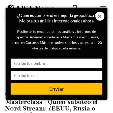
¿Quieres comprender mejor la geopolítica?
Mejora tus análisis internacionales ahora
Recibe en tu email boletines, análisis e informes de
Expertos. Además, accederás a Masterclass exclusivas,
becas en Cursos y Másteres universitarios y acceso a +120
ofertas de trabajo cada semana.
Type
your
name
Type
your
email
Enviar
Portada
Geopolítica
Masterclass | Quién saboteó el
Nord Stream: ¿EEUU, Rusia o