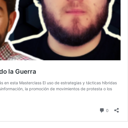
ndo la Guerra
s en esta Masterclass El uso de estrategias y tácticas híbridas
sinformación, la promoción de movimientos de protesta o los
comentari
0