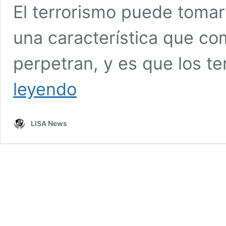
El terrorismo puede tomar
una característica que co
perpetran, y es que los te
HOTSPOT,
leyendo
el
programa
de
LISA News
Interpol
que
utiliza
datos
biométricos
para
reconocer
a
terroristas