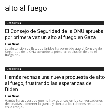
alto al fuego
Geopolítica
El Consejo de Seguridad de la ONU aprueba
por primera vez un alto al fuego en Gaza
LISA News
La abstención de Estados Unidos ha permitido que el Consejo de
Seguridad de la ONU apruebe la primera resolución de alto el
fuego en...
Geopolítica
Hamás rechaza una nueva propuesta de alto
al fuego, frustrando las esperanzas de
Biden
LISA News
Hamás ha asegurado que no hay avances en las conversaciones
destinadas a detener la guerra y liberar a los rehenes restantes
en la Franja...