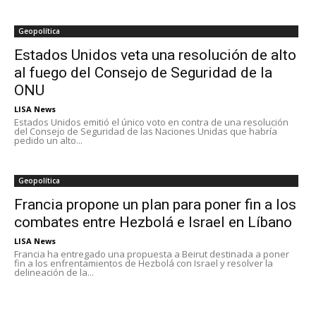
Geopolítica
Estados Unidos veta una resolución de alto
al fuego del Consejo de Seguridad de la
ONU
LISA News
Estados Unidos emitió el único voto en contra de una resolución
del Consejo de Seguridad de las Naciones Unidas que habría
pedido un alto...
Geopolítica
Francia propone un plan para poner fin a los
combates entre Hezbolá e Israel en Líbano
LISA News
Francia ha entregado una propuesta a Beirut destinada a poner
fin a los enfrentamientos de Hezbolá con Israel y resolver la
delineación de la...