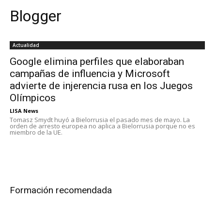
Blogger
Actualidad
Google elimina perfiles que elaboraban
campañas de influencia y Microsoft
advierte de injerencia rusa en los Juegos
Olímpicos
LISA News
Tomasz Smydt huyó a Bielorrusia el pasado mes de mayo. La
orden de arresto europea no aplica a Bielorrusia porque no es
miembro de la UE.
Formación recomendada