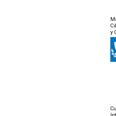
Má
Ci
y 
Cu
In