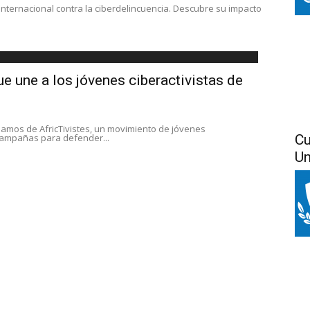
nternacional contra la ciberdelincuencia. Descubre su impacto
ue une a los jóvenes ciberactivistas de
lamos de AfricTivistes, un movimiento de jóvenes
 campañas para defender...
Cu
Un