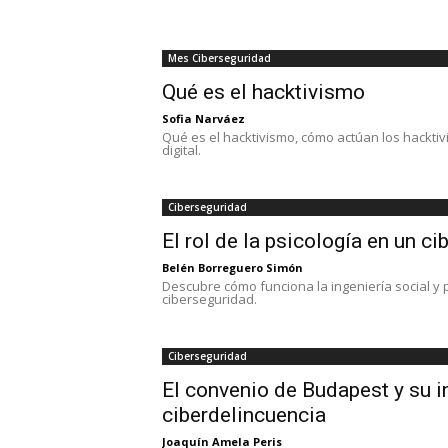
Mes Ciberseguridad
Qué es el hacktivismo
Sofia Narváez
Qué es el hacktivismo, cómo actúan los hacktiv
digital.
Ciberseguridad
El rol de la psicología en un c
Belén Borreguero Simón
Descubre cómo funciona la ingeniería social y 
ciberseguridad.
Ciberseguridad
El convenio de Budapest y su i
ciberdelincuencia
Joaquín Amela Peris