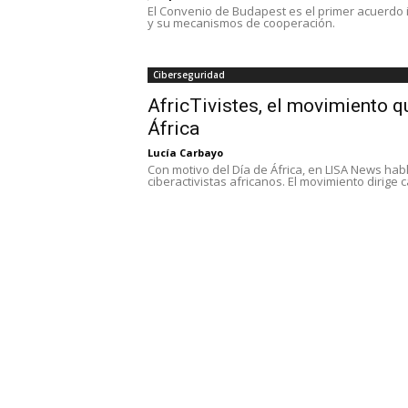
El Convenio de Budapest es el primer acuerdo i
y su mecanismos de cooperación.
Ciberseguridad
AfricTivistes, el movimiento q
África
Lucía Carbayo
Con motivo del Día de África, en LISA News hab
ciberactivistas africanos. El movimiento dirige