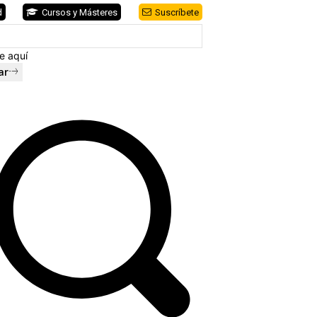
d
Cursos y Másteres
Suscríbete
e aquí
ar