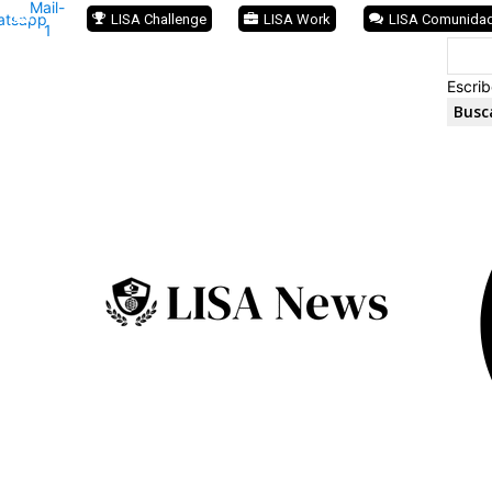
Mail-
atsapp
LISA Challenge
LISA Work
LISA Comunida
1
Escrib
Busc