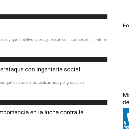
Fo
istas y qué objetivos persiguen con sus ataques en el entorno
iberataque con ingeniería social
por qué es una de las tácticas más peligrosas en
Má
de
mportancia en la lucha contra la