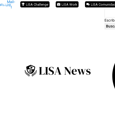
Mail-
atsapp
LISA Challenge
LISA Work
LISA Comunida
1
Escrib
Busc