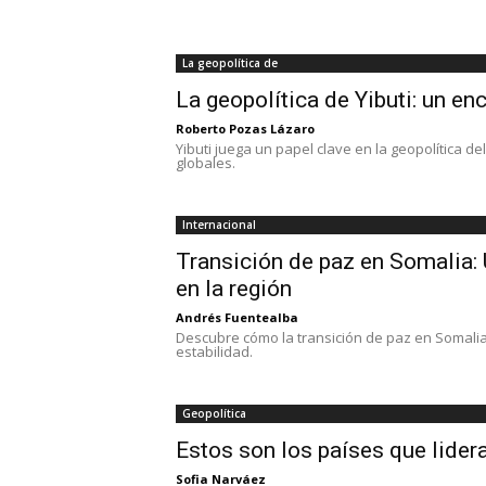
La geopolítica de
La geopolítica de Yibuti: un en
Roberto Pozas Lázaro
Yibuti juega un papel clave en la geopolítica d
globales.
Internacional
Transición de paz en Somalia:
en la región
Andrés Fuentealba
Descubre cómo la transición de paz en Somalia 
estabilidad.
Geopolítica
Estos son los países que lidera
Sofia Narváez