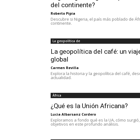
del continente?
Roberto Pipia
Descubre si Nigeria, el país más poblado de Áfri
continente.
La geopolítica de
La geopolítica del café: un vi
global
Carmen Revilla
Explora la historia y la geopolítica del café, 
actualidad.
África
¿Qué es la Unión Africana?
Lucia Albarsanz Cordero
Exploramos a fondo qué es la UA, cómo surgió,
objetivos en este profundo análisis.