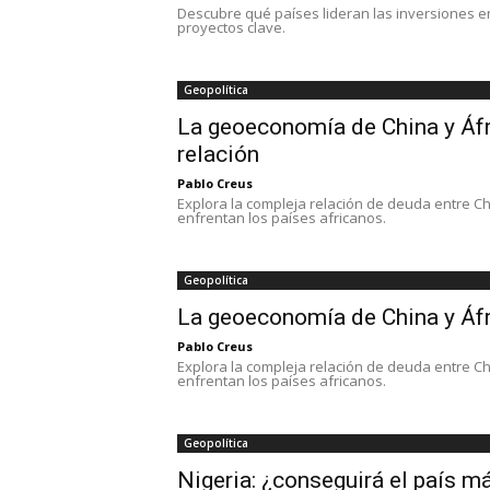
Descubre qué países lideran las inversiones e
proyectos clave.
Geopolítica
La geoeconomía de China y Áfr
relación
Pablo Creus
Explora la compleja relación de deuda entre Ch
enfrentan los países africanos.
Geopolítica
La geoeconomía de China y Áfri
Pablo Creus
Explora la compleja relación de deuda entre Ch
enfrentan los países africanos.
Geopolítica
Nigeria: ¿conseguirá el país má