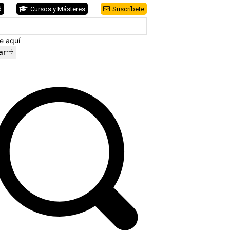
d
Cursos y Másteres
Suscríbete
e aquí
ar