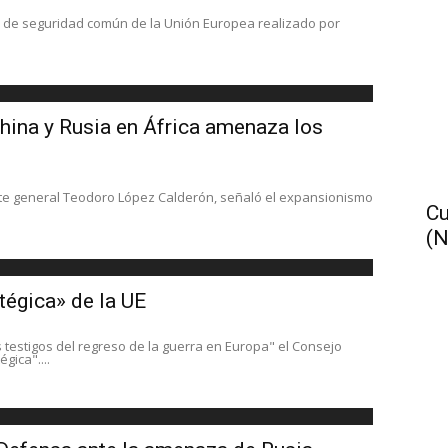
r y de seguridad común de la Unión Europea realizado por
hina y Rusia en África amenaza los
nte general Teodoro López Calderón, señaló el expansionismo
Cu
(N
atégica» de la UE
testigos del regreso de la guerra en Europa" el Consejo
gica"....