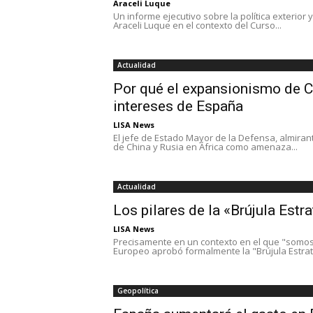
Araceli Luque
Un informe ejecutivo sobre la política exterio
Araceli Luque en el contexto del Curso...
Actualidad
Por qué el expansionismo de C
intereses de España
LISA News
El jefe de Estado Mayor de la Defensa, almira
de China y Rusia en África como amenaza...
Actualidad
Los pilares de la «Brújula Estr
LISA News
Precisamente en un contexto en el que "somos 
Europeo aprobó formalmente la "Brújula Estraté
Geopolítica