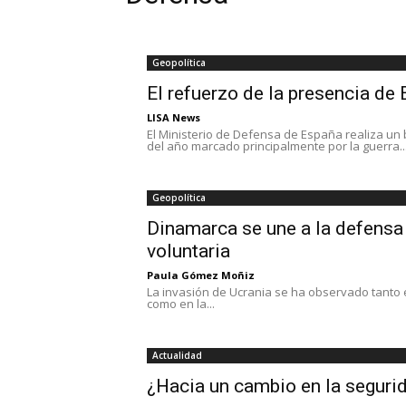
Geopolítica
El refuerzo de la presencia de
LISA News
El Ministerio de Defensa de España realiza un
del año marcado principalmente por la guerra..
Geopolítica
Dinamarca se une a la defensa 
voluntaria
Paula Gómez Moñiz
La invasión de Ucrania se ha observado tanto e
como en la...
Actualidad
¿Hacia un cambio en la segurid