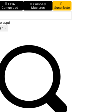
LISA
Cursos y
Comunidad
Másteres
Suscríbete
e aquí
ar