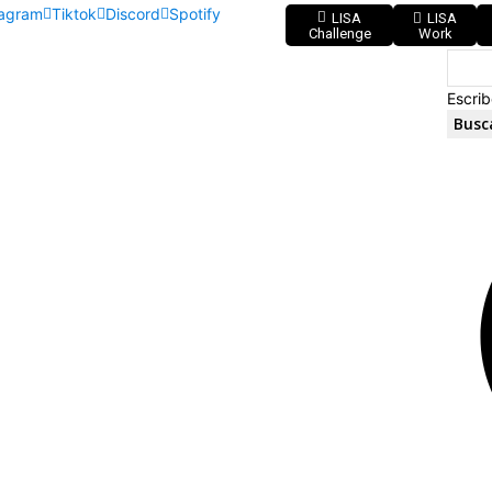
tagram
Tiktok
Discord
Spotify
LISA
LISA
Challenge
Work
Escrib
Busc