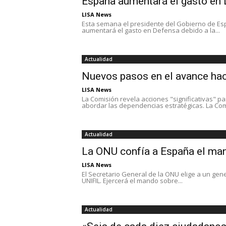
España aumentará el gasto en 
LISA News
Esta semana el presidente del Gobierno de Es
aumentará el gasto en Defensa debido a la...
Actualidad
Nuevos pasos en el avance haci
LISA News
La Comisión revela acciones "significativas" pa
abordar las dependencias estratégicas. La Comi
Actualidad
La ONU confía a España el man
LISA News
El Secretario General de la ONU elige a un g
UNIFIL. Ejercerá el mando sobre...
Actualidad