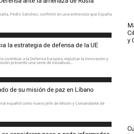
Defensa ante la amenaza de Rusia
paña, Pedro Sánchez, confirmó en una entrevista que España
Má
Ci
y 
a la estrategia de defensa de la UE
ra contribuir a la Defensa Europea, impulsar la innovación y
sión presentó una serie de iniciativas...
do de su misión de paz en Líbano
eneral español como nuevo Jefe de Misión y Comandante de
Cu