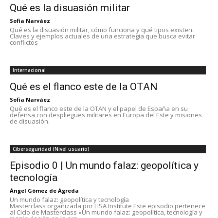
Qué es la disuasión militar
Sofia Narváez
Qué es la disuasión militar, cómo funciona y qué tipos existen.
Claves y ejemplos actuales de una estrategia que busca evitar
conflictos
Internacional
Qué es el flanco este de la OTAN
Sofia Narváez
Qué es el flanco este de la OTAN y el papel de España en su
defensa con despliegues militares en Europa del Este y misiones
de disuasión.
Ciberseguridad (Nivel usuario)
Episodio 0 | Un mundo falaz: geopolítica y
tecnología
Ángel Gómez de Ágreda
Un mundo falaz: geopolítica y tecnología
Masterclass organizada por LISA Institute Este episodio pertenece
al Ciclo de Masterclass «Un mundo falaz: geopolítica, tecnología y