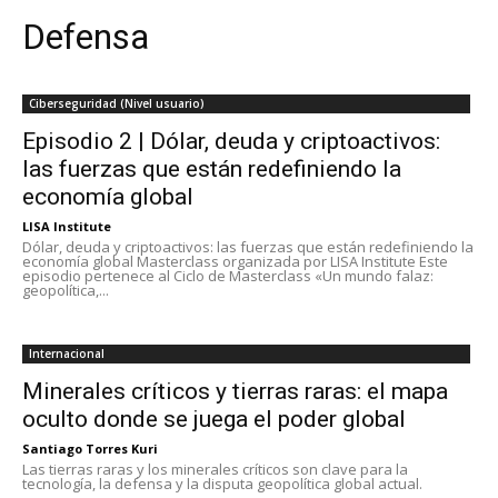
Defensa
Ciberseguridad (Nivel usuario)
Episodio 2 | Dólar, deuda y criptoactivos:
las fuerzas que están redefiniendo la
economía global
LISA Institute
Dólar, deuda y criptoactivos: las fuerzas que están redefiniendo la
economía global Masterclass organizada por LISA Institute Este
episodio pertenece al Ciclo de Masterclass «Un mundo falaz:
geopolítica,...
Internacional
Minerales críticos y tierras raras: el mapa
oculto donde se juega el poder global
Santiago Torres Kuri
Las tierras raras y los minerales críticos son clave para la
tecnología, la defensa y la disputa geopolítica global actual.