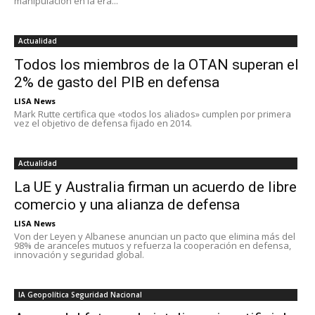
manipulación en la era...
Actualidad
Todos los miembros de la OTAN superan el
2% de gasto del PIB en defensa
LISA News
Mark Rutte certifica que «todos los aliados» cumplen por primera
vez el objetivo de defensa fijado en 2014.
Actualidad
La UE y Australia firman un acuerdo de libre
comercio y una alianza de defensa
LISA News
Von der Leyen y Albanese anuncian un pacto que elimina más del
98% de aranceles mutuos y refuerza la cooperación en defensa,
innovación y seguridad global.
IA Geopolítica Seguridad Nacional