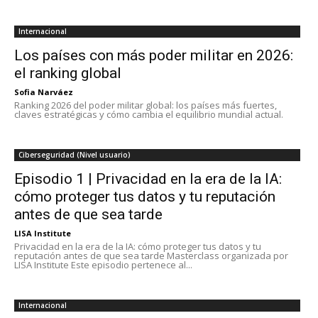
Internacional
Los países con más poder militar en 2026:
el ranking global
Sofia Narváez
Ranking 2026 del poder militar global: los países más fuertes,
claves estratégicas y cómo cambia el equilibrio mundial actual.
Ciberseguridad (Nivel usuario)
Episodio 1 | Privacidad en la era de la IA:
cómo proteger tus datos y tu reputación
antes de que sea tarde
LISA Institute
Privacidad en la era de la IA: cómo proteger tus datos y tu
reputación antes de que sea tarde Masterclass organizada por
LISA Institute Este episodio pertenece al...
Internacional