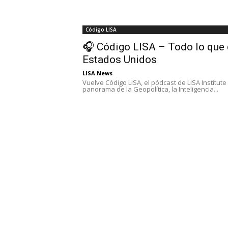
Código LISA
🎧 Código LISA – Todo lo que 
Estados Unidos
LISA News
Vuelve Código LISA, el pódcast de LISA Institute
panorama de la Geopolítica, la Inteligencia...