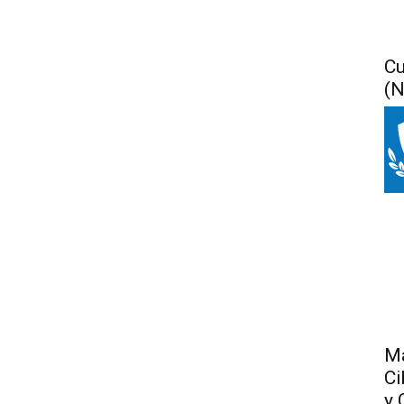
Cu
(N
Má
Ci
y 