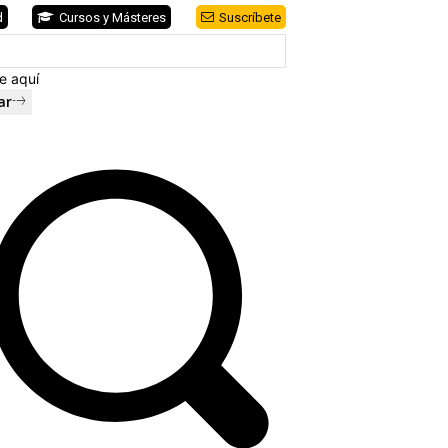
d
Cursos y Másteres
Suscríbete
e aquí
ar