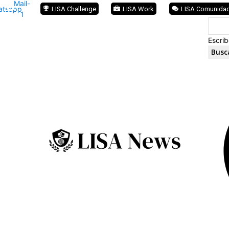
Mail-
atsapp
LISA Challenge
LISA Work
LISA Comunida
1
Escrib
Busc