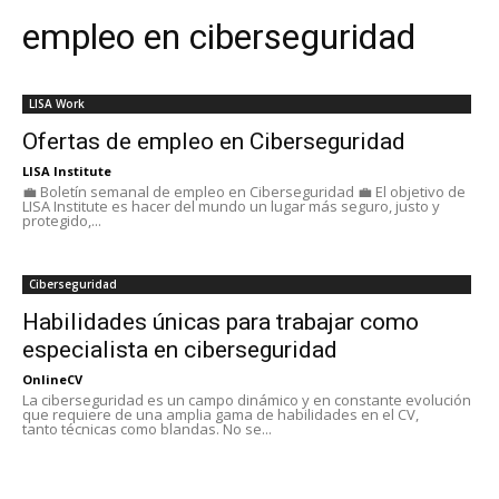
empleo en ciberseguridad
LISA Work
Ofertas de empleo en Ciberseguridad
LISA Institute
💼 Boletín semanal de empleo en Ciberseguridad 💼 El objetivo de
LISA Institute es hacer del mundo un lugar más seguro, justo y
protegido,...
Ciberseguridad
Habilidades únicas para trabajar como
especialista en ciberseguridad
OnlineCV
La ciberseguridad es un campo dinámico y en constante evolución
que requiere de una amplia gama de habilidades en el CV,
tanto técnicas como blandas. No se...