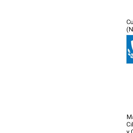
Cu
(N
Má
Ci
y 