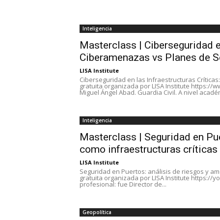
Inteligencia
Masterclass | Ciberseguridad en
Ciberamenazas vs Planes de S
LISA Institute
Ciberseguridad en las Infraestructuras Crític
gratuita organizada por LISA Institute https:
Miguel Ángel Abad. Guardia Civil. A nivel académ
Inteligencia
Masterclass | Seguridad en Pu
como infraestructuras críticas
LISA Institute
Seguridad en Puertos: análisis de riesgos y a
gratuita organizada por LISA Institute https://
profesional: fue Director de...
Geopolítica