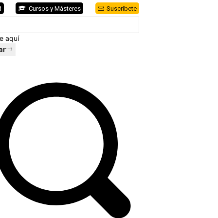
d
Cursos y Másteres
Suscríbete
e aquí
ar