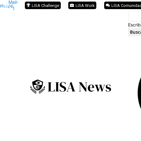
Mail-
atsapp
LISA Challenge
LISA Work
LISA Comunida
1
Escrib
Busc