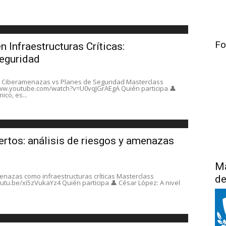
Fo
 Infraestructuras Críticas:
eguridad
as: Ciberamenazas vs Planes de Seguridad Masterclass
//www.youtube.com/watch?v=U0vqJGrAEgA Quién participa 👤
ico, es...
ertos: análisis de riesgos y amenazas
Má
menazas como infraestructuras críticas Masterclass
de
youtu.be/xi5zVukaYz4 Quién participa 👤 César López: A nivel