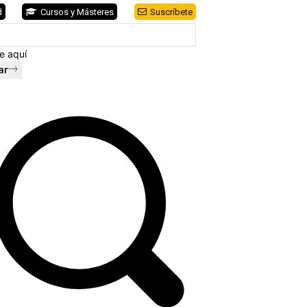
d
Cursos y Másteres
Suscríbete
e aquí
ar