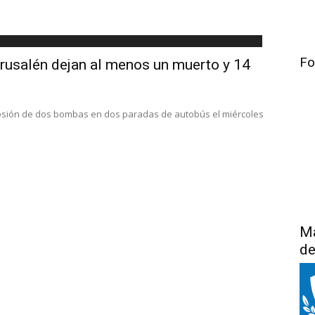
Fo
rusalén dejan al menos un muerto y 14
plosión de dos bombas en dos paradas de autobús el miércoles
Má
de