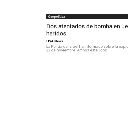
Geopolítica
Dos atentados de bomba en Je
heridos
LISA News
La Policía de Israel ha informado sobre la ex
23 de noviembre. Ambos estallidos...