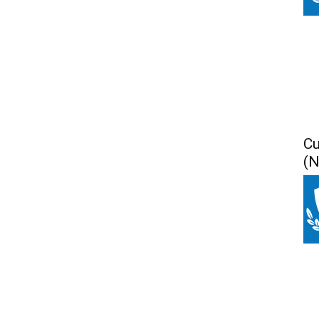
Cu
(N