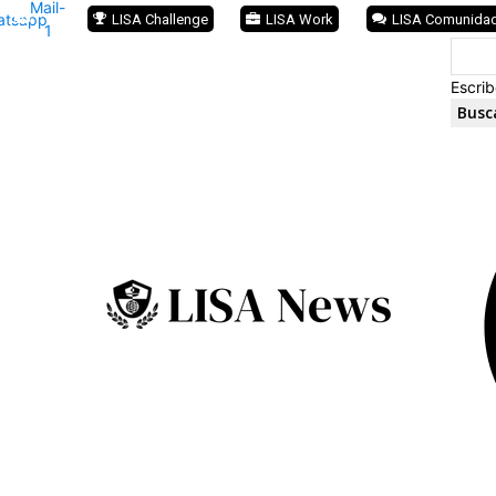
Mail-
atsapp
LISA Challenge
LISA Work
LISA Comunida
1
Escrib
Busc