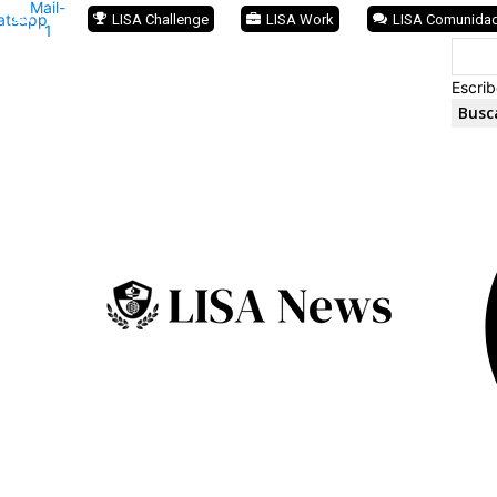
Mail-
atsapp
LISA Challenge
LISA Work
LISA Comunida
1
Escrib
Busc