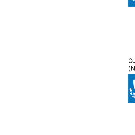
Cu
(N