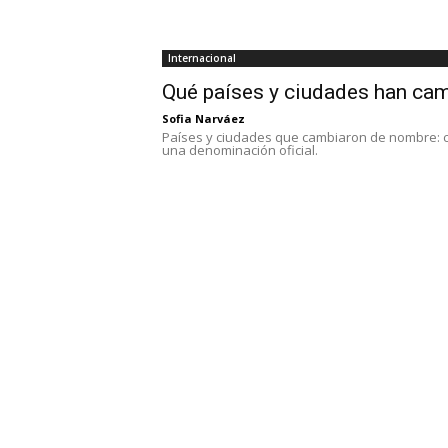
Internacional
Qué países y ciudades han ca
Sofia Narváez
Países y ciudades que cambiaron de nombre: cas
una denominación oficial.