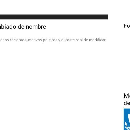
Fo
mbiado de nombre
os recientes, motivos políticos y el coste real de modificar
Má
de