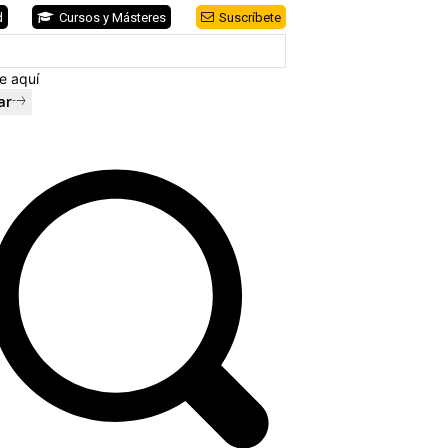
d
Cursos y Másteres
Suscríbete
e aquí
ar