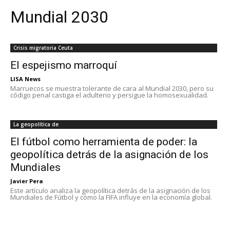
Mundial 2030
Crisis migratoria Ceuta
El espejismo marroquí
LISA News
Marruecos se muestra tolerante de cara al Mundial 2030, pero su
código penal castiga el adulterio y persigue la homosexualidad.
La geopolítica de
El fútbol como herramienta de poder: la
geopolítica detrás de la asignación de los
Mundiales
Javier Pera
Este artículo analiza la geopolítica detrás de la asignación de los
Mundiales de Fútbol y cómo la FIFA influye en la economía global.