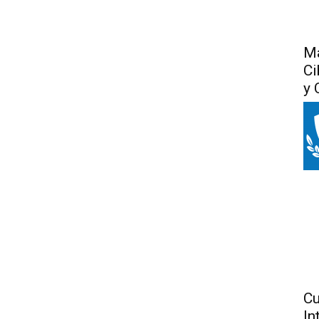
Má
Ci
y 
Cu
In