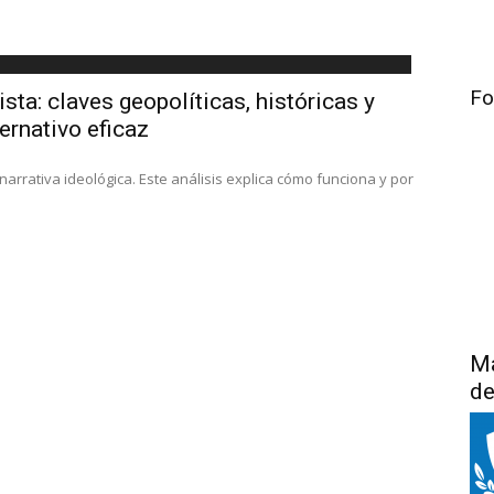
Fo
ista: claves geopolíticas, históricas y
ernativo eficaz
narrativa ideológica. Este análisis explica cómo funciona y por
Má
de