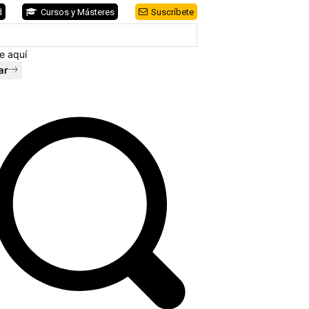
d
Cursos y Másteres
Suscríbete
e aquí
ar