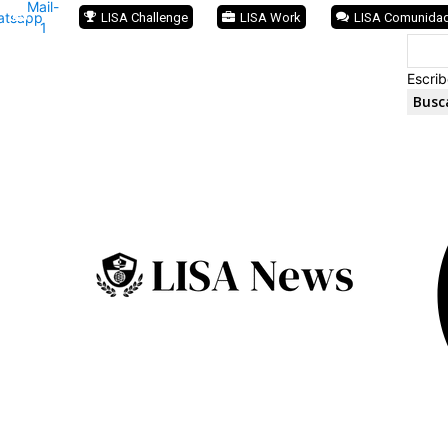
Mail-
atsapp
LISA Challenge
LISA Work
LISA Comunida
1
Escrib
Busc