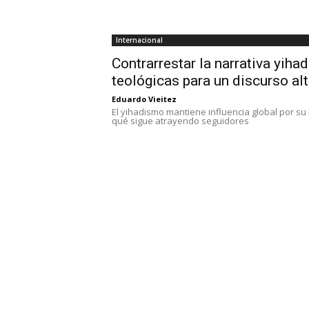
Internacional
Contrarrestar la narrativa yihad
teológicas para un discurso alt
Eduardo Vieitez
El yihadismo mantiene influencia global por su 
qué sigue atrayendo seguidores