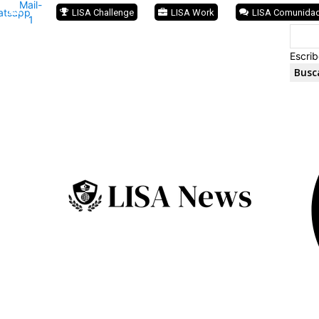
Mail-
atsapp
LISA Challenge
LISA Work
LISA Comunida
1
Escrib
Busc