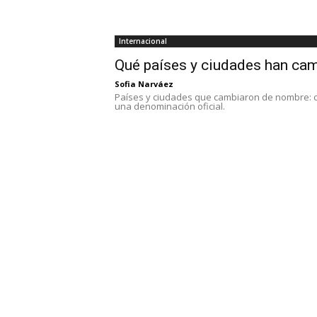
Internacional
Qué países y ciudades han ca
Sofia Narváez
Países y ciudades que cambiaron de nombre: cas
una denominación oficial.