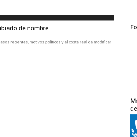
Fo
mbiado de nombre
os recientes, motivos políticos y el coste real de modificar
Má
de