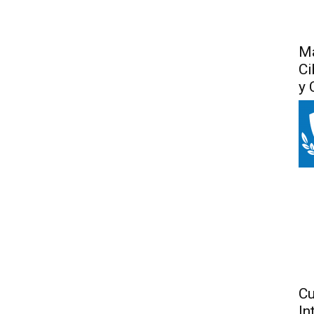
Má
Ci
y 
Cu
In