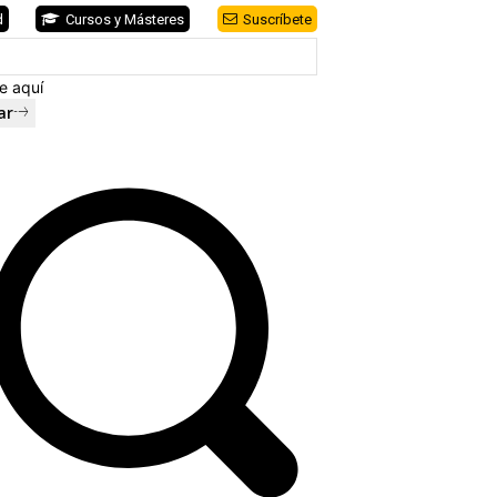
d
Cursos y Másteres
Suscríbete
e aquí
ar