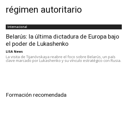
régimen autoritario
Internacional
Belarús: la última dictadura de Europa bajo
el poder de Lukashenko
LISA News
La visita de Tijanóvskaya reabre el foco sobre Belarús, un país
clave marcado por Lukashenko y su vínculo estratégico con Rusia.
Formación recomendada