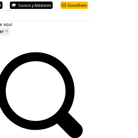
d
Cursos y Másteres
Suscríbete
e aquí
ar