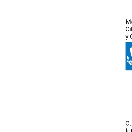
Má
Ci
y 
Cu
In