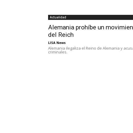
Actualidad
Alemania prohíbe un movimien
del Reich
LISA News
Alemania ilegaliza el Reino de Alemania y acus
criminales.