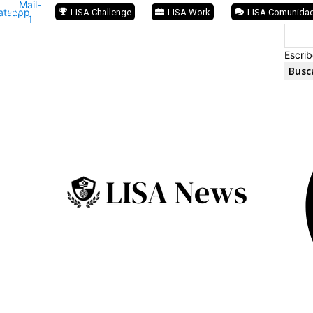
Mail-
atsapp
LISA Challenge
LISA Work
LISA Comunida
1
Escrib
Busc