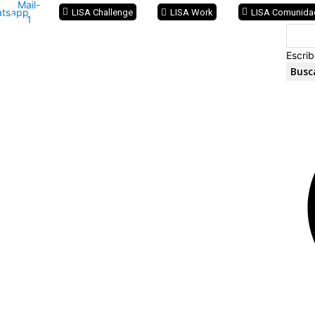
Mail-
tsapp
LISA Challenge
LISA Work
LISA Comunida
1
Escrib
Busc