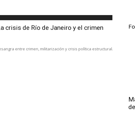
Fo
a crisis de Río de Janeiro y el crimen
angra entre crimen, militarización y crisis política estructural.
Má
de