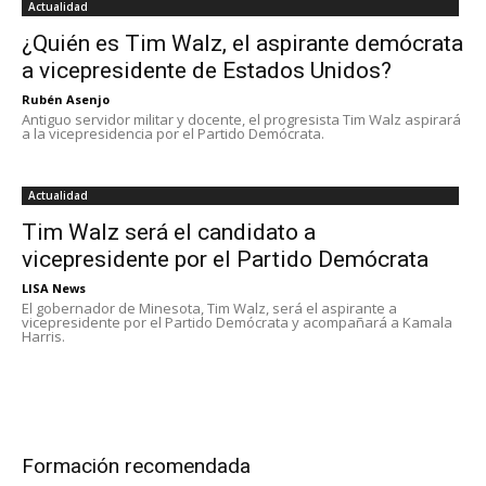
Actualidad
¿Quién es Tim Walz, el aspirante demócrata
a vicepresidente de Estados Unidos?
Rubén Asenjo
Antiguo servidor militar y docente, el progresista Tim Walz aspirará
a la vicepresidencia por el Partido Demócrata.
Actualidad
Tim Walz será el candidato a
vicepresidente por el Partido Demócrata
LISA News
El gobernador de Minesota, Tim Walz, será el aspirante a
vicepresidente por el Partido Demócrata y acompañará a Kamala
Harris.
Formación recomendada