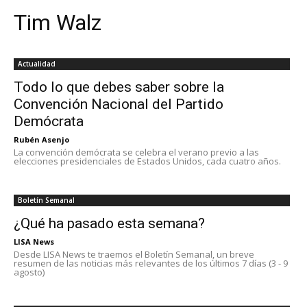
Tim Walz
Actualidad
Todo lo que debes saber sobre la
Convención Nacional del Partido
Demócrata
Rubén Asenjo
La convención demócrata se celebra el verano previo a las
elecciones presidenciales de Estados Unidos, cada cuatro años.
Boletín Semanal
¿Qué ha pasado esta semana?
LISA News
Desde LISA News te traemos el Boletín Semanal, un breve
resumen de las noticias más relevantes de los últimos 7 días (3 - 9
agosto)