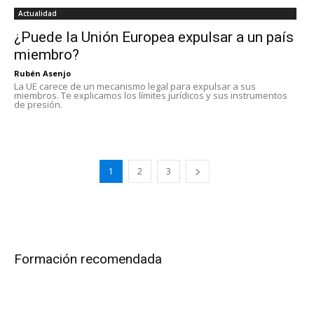
Actualidad
¿Puede la Unión Europea expulsar a un país
miembro?
Rubén Asenjo
La UE carece de un mecanismo legal para expulsar a sus
miembros. Te explicamos los límites jurídicos y sus instrumentos
de presión.
1
2
3
Formación recomendada