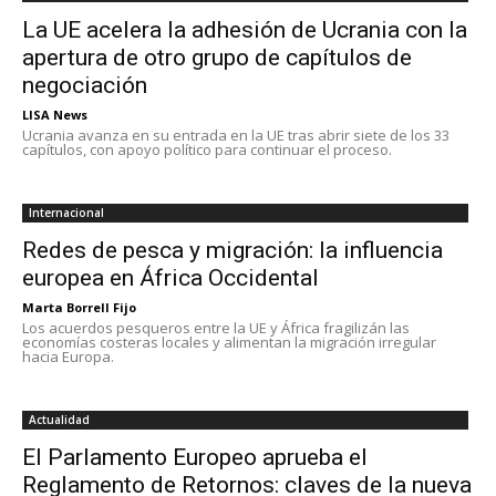
La UE acelera la adhesión de Ucrania con la
apertura de otro grupo de capítulos de
negociación
LISA News
Ucrania avanza en su entrada en la UE tras abrir siete de los 33
capítulos, con apoyo político para continuar el proceso.
Internacional
Redes de pesca y migración: la influencia
europea en África Occidental
Marta Borrell Fijo
Los acuerdos pesqueros entre la UE y África fragilizán las
economías costeras locales y alimentan la migración irregular
hacia Europa.
Actualidad
El Parlamento Europeo aprueba el
Reglamento de Retornos: claves de la nueva