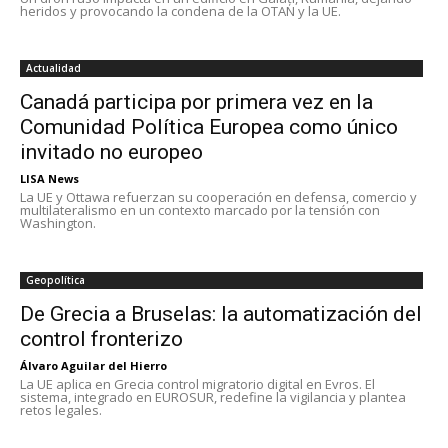
heridos y provocando la condena de la OTAN y la UE.
Actualidad
Canadá participa por primera vez en la
Comunidad Política Europea como único
invitado no europeo
LISA News
La UE y Ottawa refuerzan su cooperación en defensa, comercio y
multilateralismo en un contexto marcado por la tensión con
Washington.
Geopolítica
De Grecia a Bruselas: la automatización del
control fronterizo
Álvaro Aguilar del Hierro
La UE aplica en Grecia control migratorio digital en Evros. El
sistema, integrado en EUROSUR, redefine la vigilancia y plantea
retos legales.