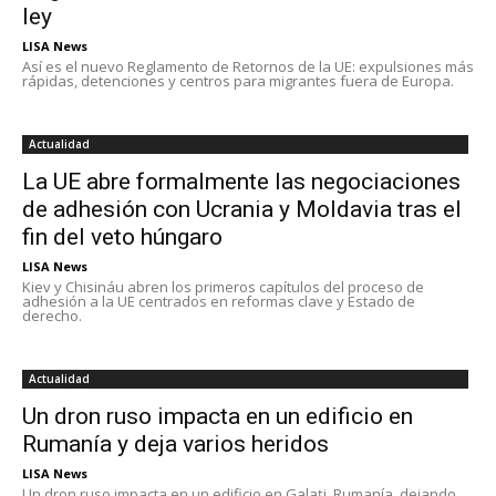
ley
LISA News
Así es el nuevo Reglamento de Retornos de la UE: expulsiones más
rápidas, detenciones y centros para migrantes fuera de Europa.
Actualidad
La UE abre formalmente las negociaciones
de adhesión con Ucrania y Moldavia tras el
fin del veto húngaro
LISA News
Kiev y Chisináu abren los primeros capítulos del proceso de
adhesión a la UE centrados en reformas clave y Estado de
derecho.
Actualidad
Un dron ruso impacta en un edificio en
Rumanía y deja varios heridos
LISA News
Un dron ruso impacta en un edificio en Galați, Rumanía, dejando