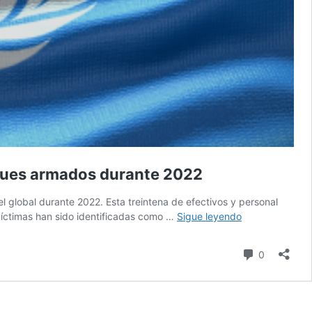
aques armados durante 2022
global durante 2022. Esta treintena de efectivos y personal
Ascienden
víctimas han sido identificadas como …
Sigue leyendo
a
32
comentari
0
los
miembros
de
las