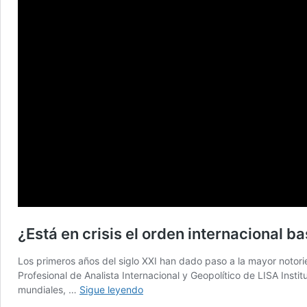
¿Está en crisis el orden internacional b
Los primeros años del siglo XXI han dado paso a la mayor notorie
Profesional de Analista Internacional y Geopolítico de LISA Inst
¿Está
mundiales, …
Sigue leyendo
en