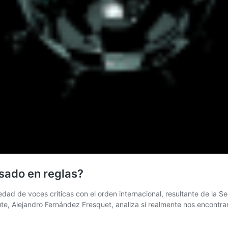
asado en reglas?
dad de voces críticas con el orden internacional, resultante de la S
itute, Alejandro Fernández Fresquet, analiza si realmente nos encont