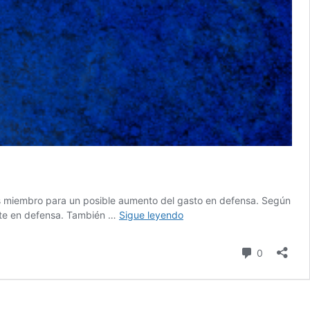
es miembro para un posible aumento del gasto en defensa. Según
La
erte en defensa. También …
Sigue leyendo
OTAN
negocia
comentari
0
aumentar
el
gasto
en