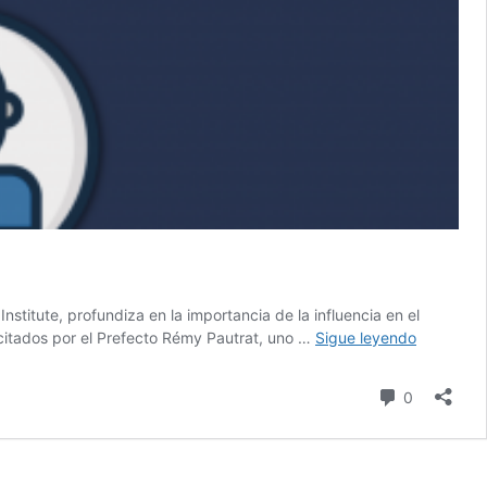
stitute, profundiza en la importancia de la influencia en el
La
 citados por el Prefecto Rémy Pautrat, uno …
Sigue leyendo
influencia,
un
comentari
0
pilar
fundamen
de
la