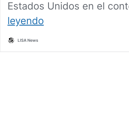
Estados Unidos en el cont
Un
leyendo
oficial
del
Kremlin podría
LISA News
desertar,
según
el
FBI