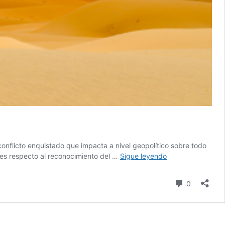
onflicto enquistado que impacta a nivel geopolítico sobre todo
Desde
les respecto al reconocimiento del …
Sigue leyendo
la
«Marcha
comentari
0
verde»
hasta
hoy