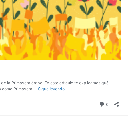
e la Primavera árabe. En este artículo te explicamos qué
Diez
ida como Primavera …
Sigue leyendo
años
después:
comentari
0
¿primavera
o
invierno
árabe?