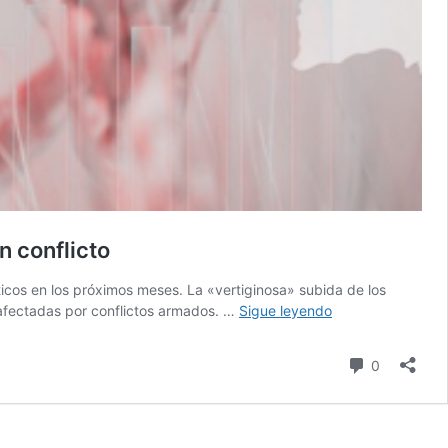
n conflicto
íticos en los próximos meses. La «vertiginosa» subida de los
La
 afectadas por conflictos armados. …
Sigue leyendo
crisis
alimentaria
comentari
0
está
afectando
de
manera