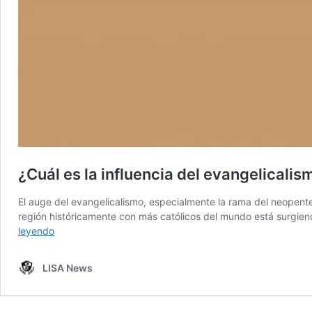
¿Cuál es la influencia del evangelicali
El auge del evangelicalismo, especialmente la rama del neopente
región históricamente con más católicos del mundo está surgiend
¿Cuál
leyendo
es
la
LISA News
influencia
del
evangelicalismo