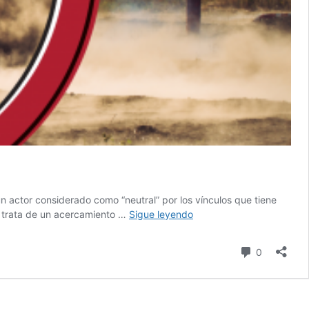
n actor considerado como “neutral” por los vínculos que tiene
¿Por
 trata de un acercamiento …
Sigue leyendo
qué
Turquía
comentari
0
quiere
bloquear
a
Suecia